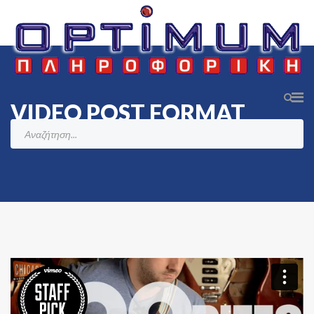
VIDEO POST FORMAT
Αρχική
News & Blog
Post Formats
Video Post Format